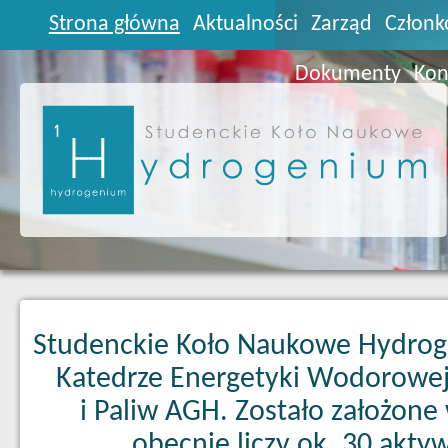
Strona główna
Aktualności
Zarząd
Członk
Dokumenty
Kon
Studenckie Koło Naukowe Hydrog
Katedrze Energetyki Wodorowej
i Paliw AGH. Zostało założone
obecnie liczy ok. 30 akty