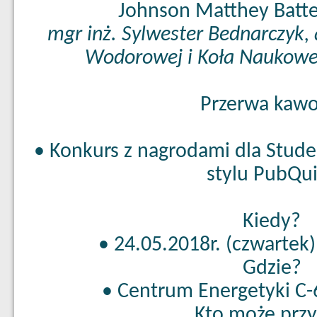
Johnson Matthey Batte
mgr inż. Sylwester Bednarczyk,
Wodorowej i Koła Naukow
Przerwa kaw
• Konkurs z nagrodami dla Stud
stylu PubQu
Kiedy?
• 24.05.2018r. (czwartek)
Gdzie?
• Centrum Energetyki C-6
Kto może przy